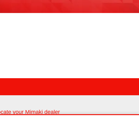
cate your Mimaki dealer
nd us in your area